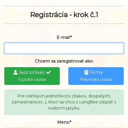
Registrácia - krok č.1
E-mail*
Chcem sa zaregistrovať ako:
Jednotlivec
Firma
Fyzická osoba
Právnická osoba
Pre všetkých jednotlivcov (žiakov, dospelých,
zamestnancov...), ktorí sa chcú s LangBee zlepšiť v
cudzom jazyku.
Meno*